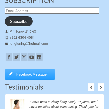
SUBSCRIPTION
天，最後直接歇菜了。他萬
萬沒想到，這個不出名的佛
Email
朗索原來還有一世和二世之
Address
分。還有一次考試，格教授
Subscribe
提問，請簡述格魯克的歌劇
和亨德爾的歌劇在劇本方面
Mr. Tong/ 湯 師傳
有什麼相同和不同之處。學
生回答完了，格教授點點頭
+852 6304 4081
說：“嗯，我同意你的觀
tongtuning@hotmail.com
點。”結果圖書館館長同志不
干了，說：“他說的根本不
對，應該是。。。。。”後面
半個小時，變成全部人看這
兩個人在吵架。然後這個學
生出來之後，對監考老師
Facebook Messager
說：“我今天在這裡面的半小
時，比我之前上學的１０年
Testimonials
學到的東西還多。” 最後要
隆重推出一下整個音樂學院
的院長。這位仁兄屬於極其
低調的，從你身邊走過，你
“I have been in Hong Kong nearly 19 years, but I
根本不知道他是誰。曾幾何
never satisfied about piano tuning. Thank you for