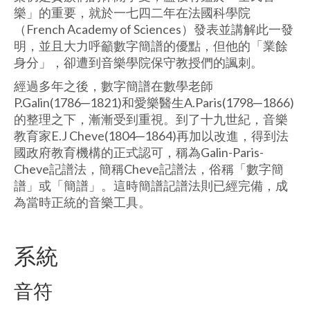
樂」的重要，就於一七四二年在法國科學院
（French Academy of Sciences）發表並講解此一發
明，並且大力呼籲數字簡譜的優點，但他的「業餘
身分」，卻遭到音樂學院保守教授們的諷刺。
經過多年之後，數字簡譜在數學老師
P.Galin(1786─1821)和愛樂醫生A.Paris(1798─1866)
的整理之下，漸漸受到重視。到了十九世紀，音樂
教育家E.J Cheve(1804─1864)再加以改進，得到法
國政府教育機構的正式認可，稱為Galin-Paris-
Cheve記譜法，簡稱Cheve記譜法，俗稱「數字簡
譜」或「簡譜」。這時簡譜記譜法則已經完備，成
為當時正統的音樂工具。
系統
音符