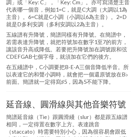
調」或「Key: C」，「Key: Cm」。亦可寫清楚主音
代表哪一個音，例如1=C，就是C大調（大調以1為
主音）。6=C就是C小調（小調以6為主音）。2=D
就是D多利安調（多利安調以2為主音）。
五線譜有升降號，簡譜同樣有升降號。在簡譜中，
若需表達升降號，就把符號加在數字1至7的前方，
讓該音升高或降低。若要把升降號加在調號跟和弦
CDEFGAB七個字母，就須加在它們的後方。
在五綫譜中，C小調要把B-E-A三個音降低半音。所
以表達它的和聲小調時，就會把一個還原號放在B♭
前面。簡譜就一定得寫♯5，因為5不能下降。
延音線、圓滑線與其他音樂符號
簡譜延音線（Tie）跟圓滑綫（slur）都是跟五線譜
相同，一定得置在數字上方。表達跳音
（staccato）時需要特別小心，因為很容易會跟低