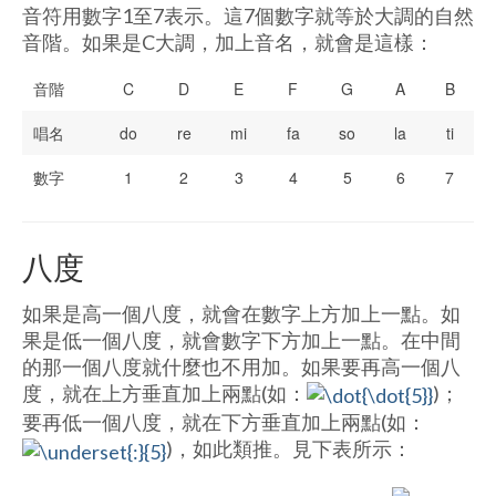
音符用數字1至7表示。這7個數字就等於大調的自然
音階。如果是C大調，加上音名，就會是這樣：
音階
C
D
E
F
G
A
B
唱名
do
re
mi
fa
so
la
ti
數字
1
2
3
4
5
6
7
八度
如果是高一個八度，就會在數字上方加上一點。如
果是低一個八度，就會數字下方加上一點。在中間
的那一個八度就什麼也不用加。如果要再高一個八
度，就在上方垂直加上兩點(如：
)；
要再低一個八度，就在下方垂直加上兩點(如：
)，如此類推。見下表所示：