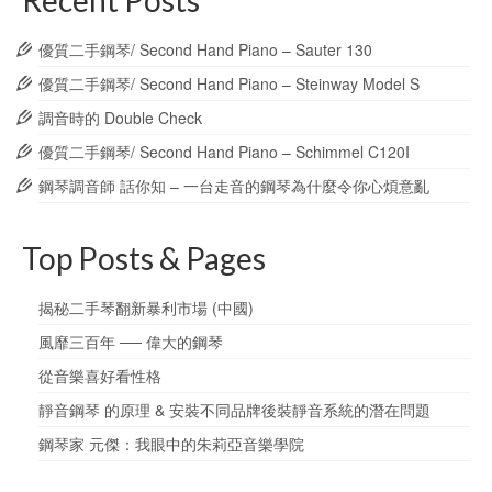
師，我都不熟。說說鋼琴系
吧 系主任卡普林斯基是我老
優質二手鋼琴/ Second Hand Piano – Sauter 130
師，整天一進她的教室，肯
優質二手鋼琴/ Second Hand Piano – Steinway Model S
定是坐在電腦前看各種郵
件，狂回复，然後說：Just
調音時的 Double Check
give me one second。是
啊，整個一個大忙人，一個
優質二手鋼琴/ Second Hand Piano – Schimmel C120I
學期一半時間都在外面跑，
鋼琴調音師 話你知 – 一台走音的鋼琴為什麼令你心煩意亂
我這個學期一共上了有沒有
6節課加起來？因為她藝術
生涯中看慣了各種超級牛逼
Top Posts & Pages
鋼琴家了，所以你彈得再
好，她也不會笑一下或者誇
一下。但是如果你彈得不
揭秘二手琴翻新暴利市場 (中國)
好，那就壯烈了，她絕對會
風靡三百年 ── 偉大的鋼琴
冷酷的說，回去練好了再來
上課。一般她給我打電話就
從音樂喜好看性格
兩件事。第一種是：“元傑，
靜音鋼琴 的原理 & 安裝不同品牌後裝靜音系統的潛在問題
不好意思，下個星期我臨時
有事，不能給你上課了，回
鋼琴家 元傑：我眼中的朱莉亞音樂學院
來給你補課（基本上這句可
以忽略不聽）。”第二種