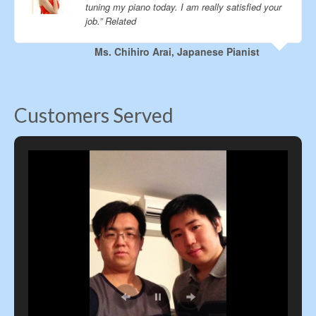
時，我幾次上電梯，都會碰
tuning my piano today. I am really satisfied your
見一個滿臉笑容的小老頭，
job.” Related
主動和所有上電梯的學生們
點頭致意。我還以為這人是
Ms. Chihiro Arai, Japanese Pianist
誰呢，怎麼永遠這麼nice
呢。最後有一天發現原來他
是整個遊戲的final boss，是
能駕馭所有怪獸的終結者。
Customers Served
真是人不可貌相阿！哦，
對，這個人原來是卡內基音
樂廳的主席，再之前是林肯
音樂基金會的主席。社交關
係了得阿！ 這些就算了，然
後住在學校宿舍，每天上下
電梯，都要和朱麗亞跳舞專
業的男的的擠在一起。不知
道為什麼，茱莉亞跳舞的男
的，幾乎清一色全部是
gay，聽他們說話，那叫一
個雞皮。好不容易下了電
梯，去下一個電梯，發現全
部是韓國人，狂講韓國話。
哎。亞洲學生里百分之80都