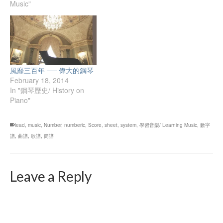
Music"
友在幾年前創作的並廣為流
傳。這篇生動而真實的文章
由著名旅美鋼琴家，茱莉亞
音樂學院校友 元傑 創作並
廣為流傳。對茱莉亞音樂學
院，以及眾多美國音樂學院
的教學方式，課餘生活感興
風靡三百年 ── 偉大的鋼琴
趣的同學們，這是一個很好
February 18, 2014
的了解途徑。 The Juilliard
In "鋼琴歷史/ History on
School 茱莉亞音樂學院這個
Piano"
破爛學校，不知道為什麼那
麼多人喜歡，每年一來，一
個係就來個兩三百人考，考
lead
,
music
,
Number
,
numberic
,
Score
,
sheet
,
system
,
學習音樂/ Learning Music
,
數字
試兩個半星期。那我就來說
譜
,
曲譜
,
歌譜
,
簡譜
一下真實的茱莉亞，讓大家
都搞笑一下吧。 其實茱莉亞
音樂學院的全名是 The
Leave a Reply
Juilliard School。並沒有寫
明是“音樂學院”。所以茱莉
亞其實有三座學院 “舞蹈學
院” “音樂學院” “戲劇學院”。
出人意料的是，茱莉亞如果
按照這三所學院自身的檔次