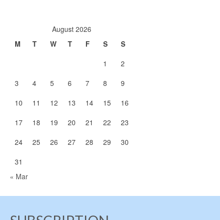
沒有人敢坐在這兩個人旁
邊，因為根本沒有話講――
August 2026
最重要的是，也不敢講話。
對了，這兩個人是茱莉亞博
M
T
W
T
F
S
S
士學位入學考試的主考官。
主考官一共６個人，不過基
1
2
本上他們兩個人說了算。 茱
莉亞的博士學位號稱全美國
3
4
5
6
7
8
9
音樂學院最難考。每年報名
２００人左右，錄取６個
10
11
12
13
14
15
16
人。據說有一位哥們儿來考
試，格里克教授問他關於中
17
18
19
20
21
22
23
世紀音樂的問題。這哥們儿
特別興奮，因為碩士學位的
24
25
26
27
28
29
30
畢業論文就是寫的中世紀音
樂。他暗想這回絕對沒問題
31
了，就找了一個很不出名的
« Mar
法國音樂家弗朗索開始講。
結果還沒講兩句，格教授就
打斷他，說：請問你講的是
那個佛朗索一世，還是佛朗
索二世？這哥們儿愣了半