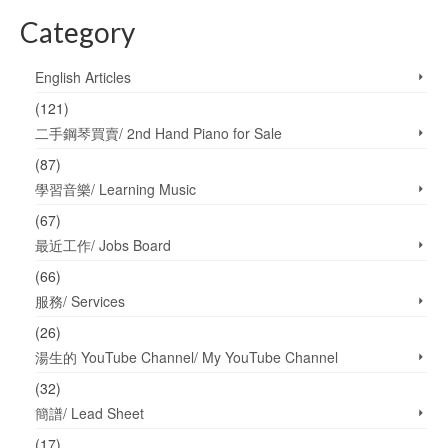
究生學院，博士學院。整個
Category
學院，包括所有的學位，包
括所有舞蹈學院、音樂學院
和戲劇學院的全部學生加起
English Articles
來，一共800人。根據學校
(121)
的資料，整個學院2009年報
名人數為2823人，實際錄取
二手鋼琴買賣/ 2nd Hand Piano for Sale
228人，錄取率為4.68%。
(87)
先說茱莉亞的老師吧 首先你
學習音樂/ Learning Music
能在這裡見到各種人。比如
那天我上電梯就看見小提琴
(67)
大師帕爾曼老人家做個輪椅
最近工作/ Jobs Board
進來，拿個報紙去五樓，不
用問，肯定是給學生上課，
(66)
不然也不會出現。指揮大師
服務/ Services
列文涅（James Levine），
(26)
基本每兩個星期來一次，上
課。這要是在平時，估計圍
湯生的 YouTube Channel/ My YouTube Channel
觀簽名的人早就擠得水洩不
(32)
通了。據說茱莉亞歷史上只
有兩個人出現是引起了轟
簡譜/ Lead Sheet
動：一個是客座教授霍洛維
(17)