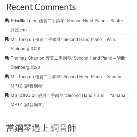
是：“元傑，你會彈xxx曲子
Recent Comments
麼？”如果我說會，後面就是
跟著，“好，你一個星期後去
Priscilla Lu
on
優質二手鋼琴/ Second Hand Piano – Sauter
XX地XX音樂廳，代替XX演
奏”。我只能汗顏了。 整個
(122cm)
音樂學系的系主任是一個戴
Mr. Tong
on
優質二手鋼琴/ Second Hand Piano – Wilh.
眼鏡一臉嚴肅的格里克教
授。他屬於你告訴他一首曲
Steinberg IQ28
子，他能立刻把所有關於這
首曲子的資料和內容全部給
Thomas Chan
on
優質二手鋼琴/ Second Hand Piano – Wilh.
你說出來。有一次我不信，
Steinberg IQ28
碰見他就問，莫扎特某一首
小提琴奏鳴曲是怎麼回事。
Mr. Tong
on
優質二手鋼琴/ Second Hand Piano – Yamaha
他站在走廊那裡開始滔滔不
MP1Z (靜音鋼琴)
絕的講了半個小時，把從這
首奏鳴曲開始，到同一年的
MS KONG
on
優質二手鋼琴/ Second Hand Piano – Yamaha
所有作品，全部給我說了個
MP1Z (靜音鋼琴)
遍，連著莫扎特家族的祖宗
八輩和所有有關的朋友都說
出來了。從此以後，我見到
他都是繞道走的。後來聽
當鋼琴遇上 調音師
說，他和圖書館的館長兩個
人是莫逆之交，平時吃飯都