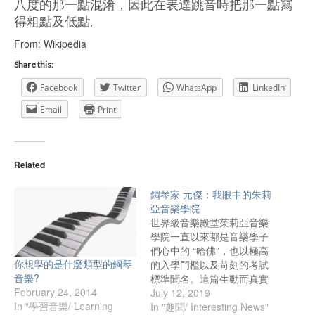
八度的那一點混淆，因此在表達跳音時把那一點寫
得粗點及低點。
From: Wikipedia
Share this:
Facebook
Twitter
WhatsApp
LinkedIn
Email
Print
Related
鋼琴家 元傑：我眼中的朱莉
亞音樂學院
世界級音樂殿堂茱莉亞音樂
學院一直以來都是音樂學子
們心中的 “哈佛”，也以極高
你想學的是什麼類型的鋼琴
的入學門檻以及苛刻的考試
音樂?
標準聞名。這篇生動而真實
February 24, 2014
的文章由著名旅美鋼琴家 元
July 12, 2019
In "學習音樂/ Learning
傑，也是茱莉亞音樂學院校
In "趣聞/ Interesting News"