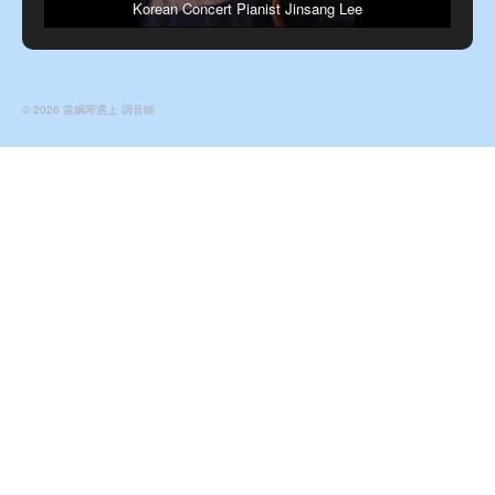
Korean Concert Pianist Jinsang Lee
是韓國人，沒辦法啊。然後
這些就算了，電梯還時不時
要壞一下，要用手動推才能
關上門，學校一直也不解決
這個問題。然後網絡也是一
© 2026 當鋼琴遇上 調音師
兩個月就來一次罷工，然後
要過三天才能修好。學校的
3樓和5樓，那就是傳說中的
八卦陣阿，那叫一個迷宮
阿！基本上轉悠一圈，還沒
找到教室，明明前面寫了
305，306，307，你以為到
了308的時候，突然一個拐
彎，變成320了。我和幾個
好朋友覺得3樓和5樓不做成
CS的地圖，真是浪費了。
最不喜歡茱莉亞宿舍的第五
條規定 就是每個星期，住宿
舍的人要輪流打掃廁所衛
生。我感覺全紐約只有茱莉
亞一間學校有這麼噁心的規
定，其它學校都是有專人打