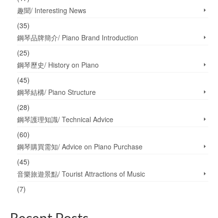
茨大師，還有一個是客座教
趣聞/ Interesting News
授卡拉揚大師。其他就算馬
友友、朗朗來了，也沒人回
(35)
頭多看一眼。 基本上學校每
鋼琴品牌簡介/ Piano Brand Introduction
三、四天左右就會出現一位
大師級人物，比如阿巴多、
(25)
基辛、譚盾、阿什肯納齊、
鋼琴歷史/ History on Piano
布蘭德爾之類的，連劉亦非
(45)
和章子怡都在三樓的戲劇學
院出現過。哦對，朱利亞只
鋼琴結構/ Piano Structure
有一座教學樓，所以比較擁
(28)
擠。一樓是大堂、休息活動
室和音樂廳，二樓是所有的
鋼琴護理知識/ Technical Advice
學校辦公室，三樓是舞蹈學
(60)
院、四樓是音樂學院和戲劇
鋼琴購買需知/ Advice on Piano Purchase
學院（音樂學院的琴房在這
裡）、五樓是所有課程的教
(45)
室和圖書館。地下一層是小
音樂旅遊景點/ Tourist Attractions of Music
音樂廳和學校倉庫。地下二
層是戲劇學院的大劇院，地
(7)
下三層是舞蹈學院的舞蹈演
出廳，地下四層是防空洞
Recent Posts
（沒去過）。 別的系的老