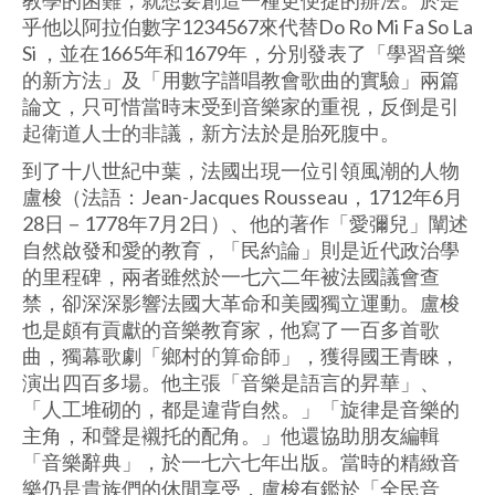
教學的困難，就想要創造一種更便捷的辦法。於是
乎他以阿拉伯數字1234567來代替Do Ro Mi Fa So La
Si ，並在1665年和1679年，分別發表了「學習音樂
的新方法」及「用數字譜唱教會歌曲的實驗」兩篇
論文，只可惜當時末受到音樂家的重視，反倒是引
起衛道人士的非議，新方法於是胎死腹中。
到了十八世紀中葉，法國出現一位引領風潮的人物
盧梭（法語：Jean-Jacques Rousseau，1712年6月
28日－1778年7月2日）、他的著作「愛彌兒」闡述
自然啟發和愛的教育，「民約論」則是近代政治學
的里程碑，兩者雖然於一七六二年被法國議會查
禁，卻深深影響法國大革命和美國獨立運動。盧梭
也是頗有貢獻的音樂教育家，他寫了一百多首歌
曲，獨幕歌劇「鄉村的算命師」，獲得國王青睞，
演出四百多場。他主張「音樂是語言的昇華」、
「人工堆砌的，都是違背自然。」「旋律是音樂的
主角，和聲是襯托的配角。」他還協助朋友編輯
「音樂辭典」，於一七六七年出版。當時的精緻音
樂仍是貴族們的休閒享受，盧梭有鑑於「全民音